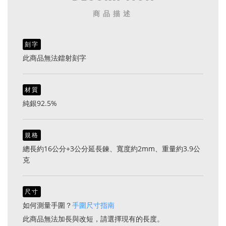
商品描述
刻字
此商品無法鐳射刻字
材質
純銀92.5%
規格
總長約16公分+3公分延長鍊、寬度約2mm、重量約3.9公
克
尺寸
如何測量手圍？
手圍尺寸指南
此商品無法加長與改短，請選擇現有的長度。