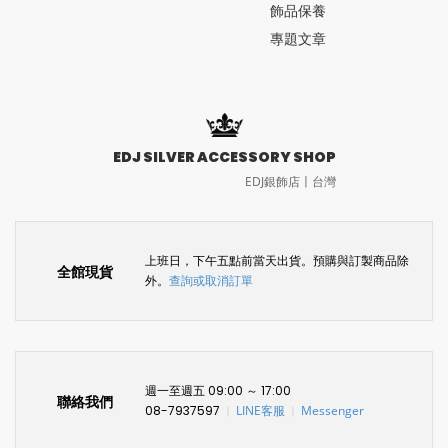
飾品保養
專題文章
EDJ SILVER ACCESSORY SHOP
EDJ銀飾店〡台灣
上班日，下午五點前當天出貨。預購與訂製商品除
全館現貨
外。
查詢或取消訂單
週一至週五 09:00 ～ 17:00
聯絡我們
08-7937597
LINE客服
Messenger
〡
〡