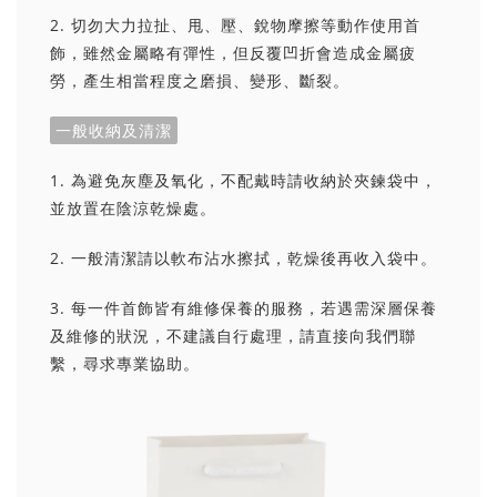
2. 切勿大力拉扯、甩、壓、銳物摩擦等動作使用首
飾，雖然金屬略有彈性，但反覆凹折會造成金屬疲
勞，產生相當程度之磨損、變形、斷裂。
一般收納及清潔
1. 為避免灰塵及氧化，不配戴時請收納於夾鍊袋中，
並放置在陰涼乾燥處。
2. 一般清潔請以軟布沾水擦拭，乾燥後再收入袋中。
3. 每一件首飾皆有維修保養的服務，若遇需深層保養
及維修的狀況，不建議自行處理，請直接向我們聯
繫，尋求專業協助。