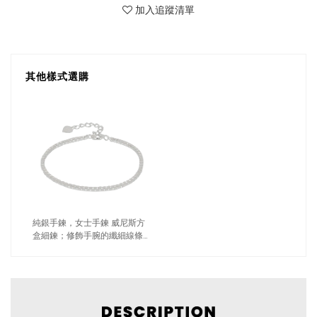
加入追蹤清單
其他樣式選購
純銀手鍊，女士手鍊 威尼斯方
盒細鍊；修飾手腕的纖細線條
（0580亮銀）