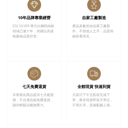
10年品牌專業經營
自家工廠製造
EDJ SILVER 專注白鋼與純銀
產品多數皆由自家工廠製
領域已逾十年，持續以高規
作，不假他人之手，品質與
格嚴格品質控管。
細節看得見。
七天免費退貨
全館現貨 快速到貨
非客製化商品提供七天鑑賞
凡當日下午五點前完成下
期，不合適也能免費退貨，
單，庫存現貨即當天寄出，
讓你輕鬆試戴無壓力。
不用久等，迅速配戴上身。