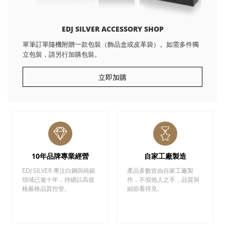
EDJ SILVER ACCESSORY SHOP
單筆訂單隨機附贈一款包裝（飾品盒或皮革袋）。如需多件獨
立包裝，請另行加購包裝。
立即加購
10年品牌專業經營
自家工廠製造
EDJ SILVER 專注白鋼與純銀
產品多數皆由自家工廠製
領域已逾十年，持續以高規
作，不假他人之手，品質與
格嚴格品質控管。
細節看得見。