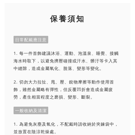
保養須知
日常配戴應注意
1. 每一件首飾建議沐浴、運動、泡溫泉、睡覺、接觸
海水時取下，以避免擠壓碰撞或汗水、髒汙等卡入其
中縫隙，造成金屬氧化、脫落、變形等變化。
2. 切勿大力拉扯、甩、壓、銳物摩擦等動作使用首
飾，雖然金屬略有彈性，但反覆凹折會造成金屬疲
勞，產生相當程度之磨損、變形、斷裂。
一般收納及清潔
1. 為避免灰塵及氧化，不配戴時請收納於夾鍊袋中，
並放置在陰涼乾燥處。