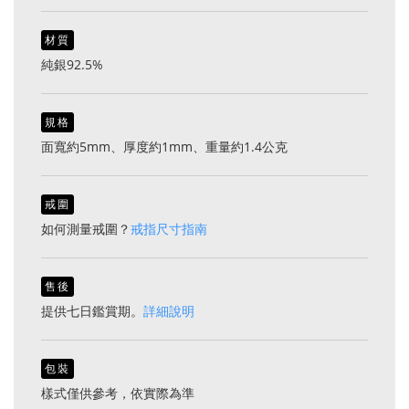
材質
純銀92.5%
規格
面寬約5mm、厚度約1mm、重量約1.4公克
戒圍
如何測量戒圍？
戒指尺寸指南
售後
提供七日鑑賞期。
詳細說明
包裝
樣式僅供參考，依實際為準