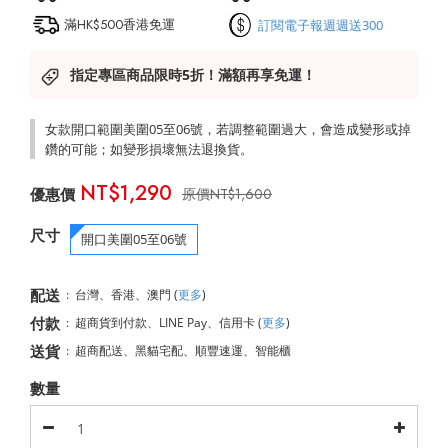
滿HK$500香港免運
訂閱電子報週週送300
指定專區商品限時5折！滿額再享免運！
女款開口範圍美圍05至06號，若調整範圍過大，會造成變形或掉
鑽的可能；如變形損壞無法退換貨。
NT$1,290
NT$1,600
尺寸
開口美圍05至06號
配送
:
台灣、香港、澳門
(
更多
)
付款
:
超商貨到付款、LINE Pay、信用卡
(
更多
)
送貨
:
超商配送、黑貓宅配、順豐速運、智能櫃
數量