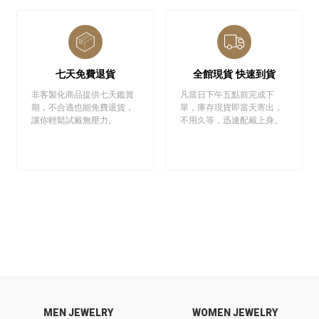
七天免費退貨
全館現貨 快速到貨
非客製化商品提供七天鑑賞
凡當日下午五點前完成下
期，不合適也能免費退貨，
單，庫存現貨即當天寄出，
讓你輕鬆試戴無壓力。
不用久等，迅速配戴上身。
MEN JEWELRY
WOMEN JEWELRY