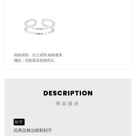
純銀戒指，女士戒指 細緻優美
繩紋；清新風采脫穎而出
（0552）
商品描述
刻字
此商品無法鐳射刻字