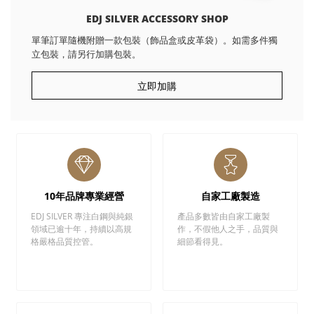
EDJ SILVER ACCESSORY SHOP
單筆訂單隨機附贈一款包裝（飾品盒或皮革袋）。如需多件獨
立包裝，請另行加購包裝。
立即加購
10年品牌專業經營
自家工廠製造
EDJ SILVER 專注白鋼與純銀
產品多數皆由自家工廠製
領域已逾十年，持續以高規
作，不假他人之手，品質與
格嚴格品質控管。
細節看得見。