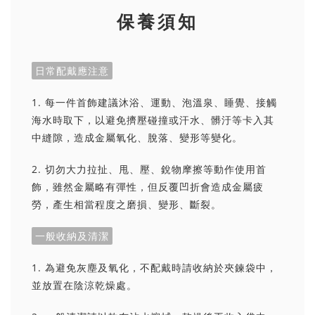
保養須知
日常配戴應注意
1. 每一件首飾建議沐浴、運動、泡溫泉、睡覺、接觸
海水時取下，以避免擠壓碰撞或汗水、髒汙等卡入其
中縫隙，造成金屬氧化、脫落、變形等變化。
2. 切勿大力拉扯、甩、壓、銳物摩擦等動作使用首
飾，雖然金屬略有彈性，但反覆凹折會造成金屬疲
勞，產生相當程度之磨損、變形、斷裂。
一般收納及清潔
1. 為避免灰塵及氧化，不配戴時請收納於夾鍊袋中，
並放置在陰涼乾燥處。