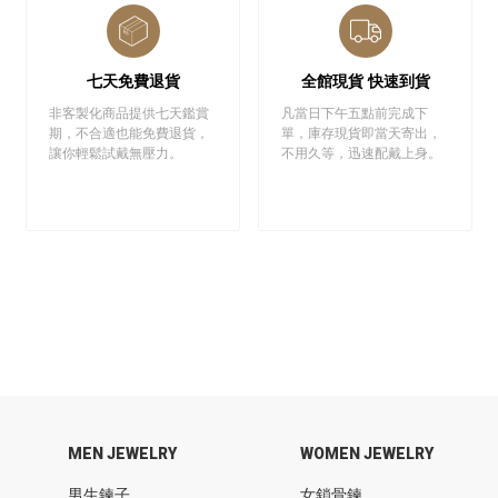
七天免費退貨
全館現貨 快速到貨
非客製化商品提供七天鑑賞
凡當日下午五點前完成下
期，不合適也能免費退貨，
單，庫存現貨即當天寄出，
讓你輕鬆試戴無壓力。
不用久等，迅速配戴上身。
MEN JEWELRY
WOMEN JEWELRY
男生鍊子
女鎖骨鍊