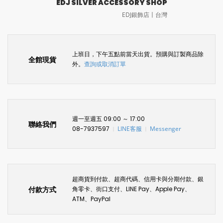
EDJ SILVER ACCESSORY SHOP
EDJ銀飾店〡台灣
上班日，下午五點前當天出貨。預購與訂製商品除
全館現貨
外。
查詢或取消訂單
週一至週五 09:00 ～ 17:00
聯絡我們
08-7937597
LINE客服
Messenger
〡
〡
超商貨到付款、超商代碼、信用卡與分期付款、銀
付款方式
角零卡、街口支付、LINE Pay、Apple Pay、
ATM、PayPal