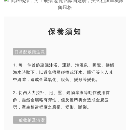
保養須知
日常配戴應注意
1. 每一件首飾建議沐浴、運動、泡溫泉、睡覺、接觸
海水時取下，以避免擠壓碰撞或汗水、髒汙等卡入其
中縫隙，造成金屬氧化、脫落、變形等變化。
2. 切勿大力拉扯、甩、壓、銳物摩擦等動作使用首
飾，雖然金屬略有彈性，但反覆凹折會造成金屬疲
勞，產生相當程度之磨損、變形、斷裂。
一般收納及清潔