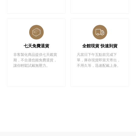
七天免費退貨
全館現貨 快速到貨
非客製化商品提供七天鑑賞
凡當日下午五點前完成下
期，不合適也能免費退貨，
單，庫存現貨即當天寄出，
讓你輕鬆試戴無壓力。
不用久等，迅速配戴上身。