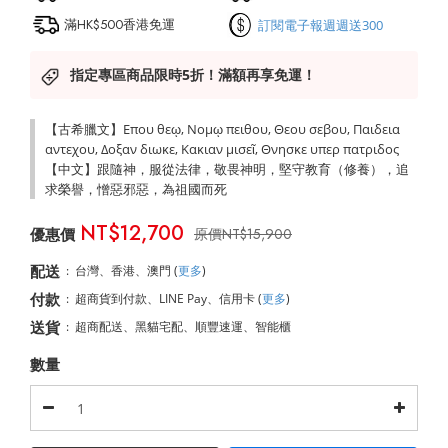
滿HK$500香港免運
訂閱電子報週週送300
指定專區商品限時5折！滿額再享免運！
【古希臘文】Επου θεῳ, Νομῳ πειθου, Θεου σεβου, Παιδεια 
αντεχου, Δοξαν διωκε, Κακιαν μισεῖ, Θνησκε υπερ πατριδος 
【中文】跟隨神，服從法律，敬畏神明，堅守教育（修養），追
求榮譽，憎惡邪惡，為祖國而死
NT$12,700
NT$15,900
配送
:
台灣、香港、澳門
(
更多
)
付款
:
超商貨到付款、LINE Pay、信用卡
(
更多
)
送貨
:
超商配送、黑貓宅配、順豐速運、智能櫃
數量