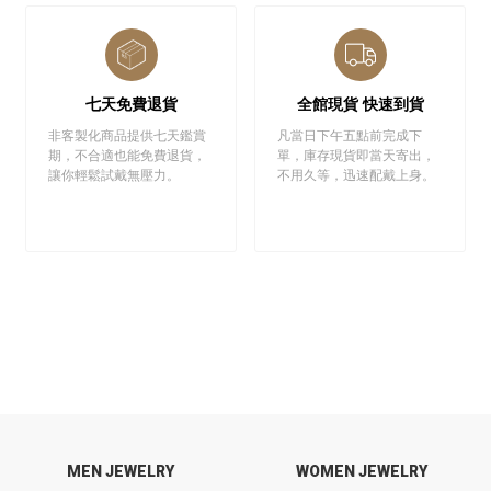
七天免費退貨
全館現貨 快速到貨
非客製化商品提供七天鑑賞
凡當日下午五點前完成下
期，不合適也能免費退貨，
單，庫存現貨即當天寄出，
讓你輕鬆試戴無壓力。
不用久等，迅速配戴上身。
MEN JEWELRY
WOMEN JEWELRY