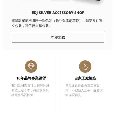
EDJ SILVER ACCESSORY SHOP
單筆訂單隨機附贈一款包裝（飾品盒或皮革袋）。如需多件獨
立包裝，請另行加購包裝。
立即加購
10年品牌專業經營
自家工廠製造
EDJ SILVER 專注白鋼與純銀
產品多數皆由自家工廠製
領域已逾十年，持續以高規
作，不假他人之手，品質與
格嚴格品質控管。
細節看得見。