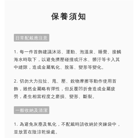
保養須知
日常配戴應注意
1. 每一件首飾建議沐浴、運動、泡溫泉、睡覺、接觸
海水時取下，以避免擠壓碰撞或汗水、髒汙等卡入其
中縫隙，造成金屬氧化、脫落、變形等變化。
2. 切勿大力拉扯、甩、壓、銳物摩擦等動作使用首
飾，雖然金屬略有彈性，但反覆凹折會造成金屬疲
勞，產生相當程度之磨損、變形、斷裂。
一般收納及清潔
1. 為避免灰塵及氧化，不配戴時請收納於夾鍊袋中，
並放置在陰涼乾燥處。