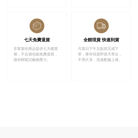
七天免費退貨
全館現貨 快速到貨
非客製化商品提供七天鑑賞
凡當日下午五點前完成下
期，不合適也能免費退貨，
單，庫存現貨即當天寄出，
讓你輕鬆試戴無壓力。
不用久等，迅速配戴上身。