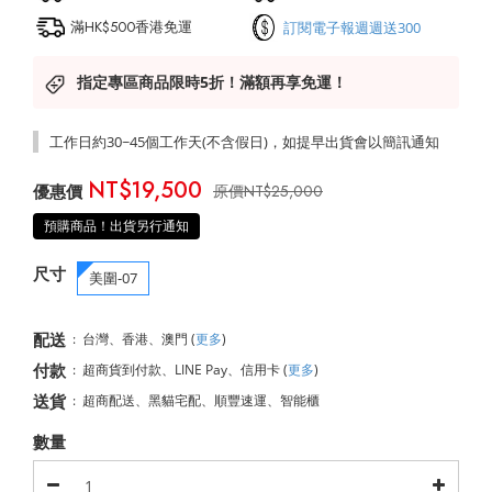
滿HK$500香港免運
訂閱電子報週週送300
指定專區商品限時5折！滿額再享免運！
工作日約30~45個工作天(不含假日)，如提早出貨會以簡訊通知
NT$19,500
NT$25,000
預購商品！出貨另行通知
尺寸
美圍-07
配送
:
台灣、香港、澳門
(
更多
)
付款
:
超商貨到付款、LINE Pay、信用卡
(
更多
)
送貨
:
超商配送、黑貓宅配、順豐速運、智能櫃
數量