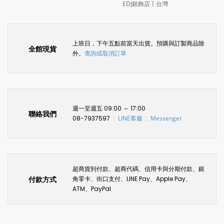
EDJ銀飾店〡台灣
上班日，下午五點前當天出貨。預購與訂製商品除
全館現貨
外。
查詢或取消訂單
週一至週五 09:00 ～ 17:00
聯絡我們
08-7937597
LINE客服
Messenger
〡
〡
超商貨到付款、超商代碼、信用卡與分期付款、銀
付款方式
角零卡、街口支付、LINE Pay、Apple Pay、
ATM、PayPal