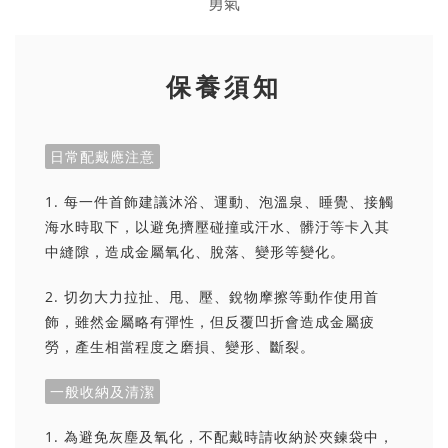
保養須知
日常配戴應注意
1. 每一件首飾建議沐浴、運動、泡溫泉、睡覺、接觸
海水時取下，以避免擠壓碰撞或汗水、髒汙等卡入其
中縫隙，造成金屬氧化、脫落、變形等變化。
2. 切勿大力拉扯、甩、壓、銳物摩擦等動作使用首
飾，雖然金屬略有彈性，但反覆凹折會造成金屬疲
勞，產生相當程度之磨損、變形、斷裂。
一般收納及清潔
1. 為避免灰塵及氧化，不配戴時請收納於夾鍊袋中，