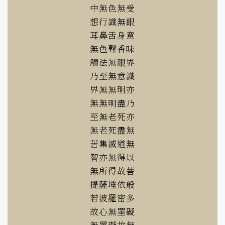
中無色無受
想行識無眼
耳鼻舌身意
無色聲香味
觸法無眼界
乃至無意識
界無無明亦
無無明盡乃
至無老死亦
無老死盡無
苦集滅道無
智亦無得以
無所得故菩
提薩埵依般
若波羅密多
故心無罣礙
無罣礙故無