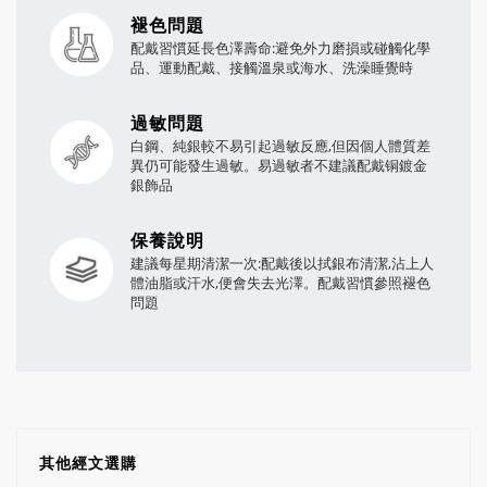
褪色問題
配戴習慣延長色澤壽命:避免外力磨損或碰觸化學
品、運動配戴、接觸溫泉或海水、洗澡睡覺時
過敏問題
白鋼、純銀較不易引起過敏反應,但因個人體質差
異仍可能發生過敏。易過敏者不建議配戴铜鍍金
銀飾品
保養說明
建議每星期清潔一次:配戴後以拭銀布清潔,沾上人
體油脂或汗水,便會失去光澤。配戴習慣參照褪色
問題
其他經文選購