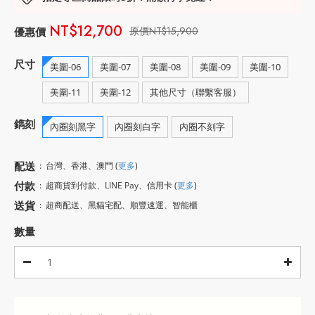
NT$12,700
NT$15,900
尺寸
美圍-06
美圍-07
美圍-08
美圍-09
美圍-10
美圍-11
美圍-12
其他尺寸（聯繫客服）
鐫刻
內圈刻黑字
內圈刻白字
內圈不刻字
配送
:
台灣、香港、澳門
(
更多
)
付款
:
超商貨到付款、LINE Pay、信用卡
(
更多
)
送貨
:
超商配送、黑貓宅配、順豐速運、智能櫃
數量