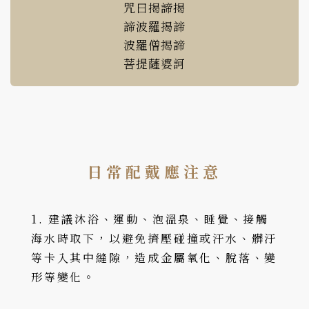
咒曰揭諦揭
諦波羅揭諦
波羅僧揭諦
菩提薩婆訶
日常配戴應注意
1. 建議沐浴、運動、泡溫泉、睡覺、接觸
海水時取下，以避免擠壓碰撞或汗水、髒汙
等卡入其中縫隙，造成金屬氧化、脫落、變
形等變化。