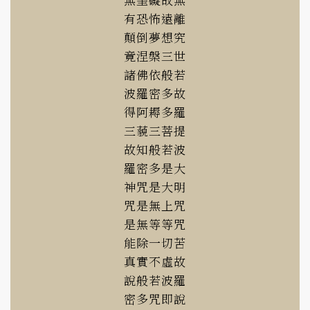
有恐怖遠離
顛倒夢想究
竟涅槃三世
諸佛依般若
波羅密多故
得阿耨多羅
三藐三菩提
故知般若波
羅密多是大
神咒是大明
咒是無上咒
是無等等咒
能除一切苦
真實不虛故
說般若波羅
密多咒即說