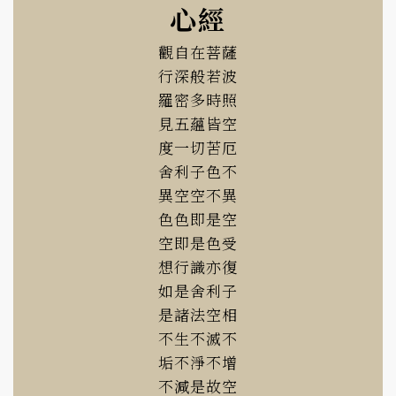
心經
觀自在菩薩
行深般若波
羅密多時照
見五蘊皆空
度一切苦厄
舍利子色不
異空空不異
色色即是空
空即是色受
想行識亦復
如是舍利子
是諸法空相
不生不滅不
垢不淨不增
不減是故空