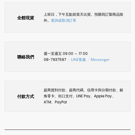
上班日，下午五點前當天出貨。預購與訂製商品除
全館現貨
外。
查詢或取消訂單
週一至週五 09:00 ～ 17:00
聯絡我們
08-7937597
LINE客服
Messenger
〡
〡
超商貨到付款、超商代碼、信用卡與分期付款、銀
付款方式
角零卡、街口支付、LINE Pay、Apple Pay、
ATM、PayPal