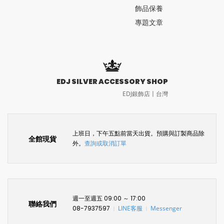
飾品保養
專題文章
EDJ SILVER ACCESSORY SHOP
EDJ銀飾店〡台灣
上班日，下午五點前當天出貨。預購與訂製商品除
全館現貨
外。
查詢或取消訂單
週一至週五 09:00 ～ 17:00
聯絡我們
08-7937597
LINE客服
Messenger
〡
〡