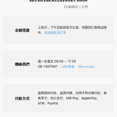
EDJ SILVER ACCESSORY SHOP
EDJ銀飾店〡台灣
上班日，下午五點前當天出貨。預購與訂製商品除
全館現貨
外。
查詢或取消訂單
週一至週五 09:00 ～ 17:00
聯絡我們
08-7937597
LINE客服
Messenger
〡
〡
超商貨到付款、超商代碼、信用卡與分期付款、銀
付款方式
角零卡、街口支付、LINE Pay、Apple Pay、
ATM、PayPal