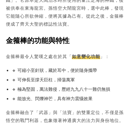
鐵」。它原本是大禹治水時所使用的量江定海的神鐵，後
被供奉在東海龍宮。孫悟空大鬧龍宮時，選中此棒，發現
它能隨心所欲伸縮，便將其據為己有。從此之後，金箍棒
便成了齊天大聖的標誌性法寶。
金箍棒的功能與特性
金箍棒最令人驚嘆之處在於其「
如意變化功能
」：
🔹 可縮小至針狀，藏於耳中，便於隨身攜帶
🔹 可伸長至撐天巨柱，掃蕩萬軍
🔹 極為堅固，萬法難侵，歷經九九八十一難仍無損
🔹 能放光、閃爍神芒，具有神力震懾效果
金箍棒融合了「武器」與「法寶」的雙重定位，不僅是孫
悟空的戰鬥利器，也象徵著神通廣大的法力與身份地位。