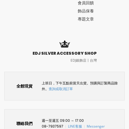
會員回饋
飾品保養
專題文章
EDJ SILVER ACCESSORY SHOP
EDJ銀飾店〡台灣
上班日，下午五點前當天出貨。預購與訂製商品除
全館現貨
外。
查詢或取消訂單
週一至週五 09:00 ～ 17:00
聯絡我們
08-7937597
LINE客服
Messenger
〡
〡