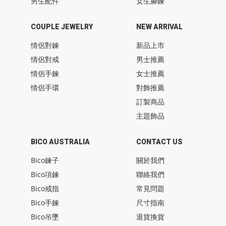
男生配件
女生腳鍊
COUPLE JEWELRY
NEW ARRIVAL
情侶對鍊
新品上市
情侶對戒
男士推薦
情侶手鍊
女士推薦
情侶手環
對飾推薦
訂製商品
主題飾品
BICO AUSTRALIA
CONTACT US
Bico鍊子
關於我們
Bico項鍊
聯絡我們
Bico戒指
常見問題
Bico手鍊
尺寸指南
Bico吊墜
退貨換貨