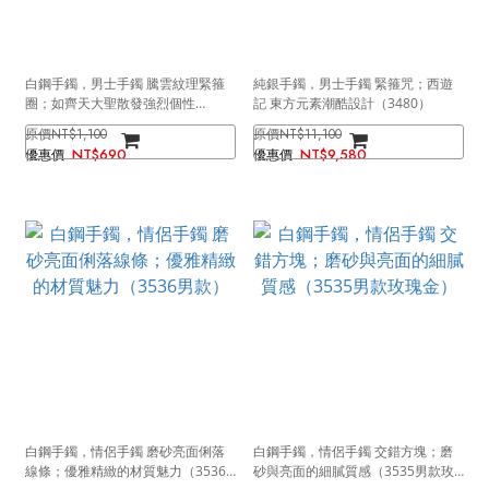
白鋼手鐲，男士手鐲 騰雲紋理緊箍
純銀手鐲，男士手鐲 緊箍咒；西遊
圈；如齊天大聖散發強烈個性
記 東方元素潮酷設計（3480）
（3594 銀色）
NT$1,100
NT$11,100
NT$690
NT$9,580
白鋼手鐲，情侶手鐲 磨砂亮面俐落
白鋼手鐲，情侶手鐲 交錯方塊；磨
線條；優雅精緻的材質魅力（3536
砂與亮面的細膩質感（3535男款玫