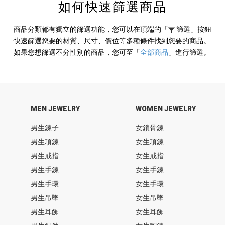
如何快速篩選商品
商品分類都有獨立的篩選功能，您可以在頂端的
「
篩選」
按鈕
快速篩選您要的材質、尺寸、價位等多種條件找到您要的商品。
如果您想篩選不分性別的商品，您可至
「
全部商品
」
進行篩選。
MEN JEWELRY
WOMEN JEWELRY
男生鍊子
女鎖骨鍊
男生項鍊
女生項鍊
男生戒指
女生戒指
男生手鍊
女生手鍊
男生手環
女生手環
男生吊墜
女生吊墜
男生耳飾
女生耳飾