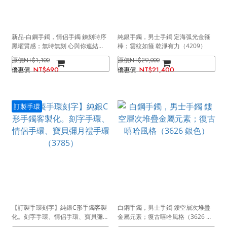
新品-白鋼手鐲，情侶手鐲 鍊刻時序
純銀手鐲，男士手鐲 定海弧光金箍
黑曜質感；無時無刻 心與你連結
棒；雲紋如箍 乾淨有力（4209）
（4242男款）
NT$1,100
NT$29,000
NT$690
NT$21,400
訂製手環
【訂製手環刻字】純銀C形手鐲客製
白鋼手鐲，男士手鐲 鏤空層次堆疊
化。刻字手環、情侶手環、寶貝彌月
金屬元素；復古嘻哈風格（3626 銀
禮手環（3785）
色）