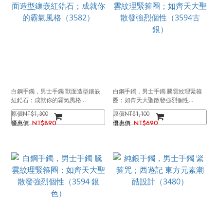
白鋼手鐲，男士手鐲 獸面造型鑲嵌
白鋼手鐲，男士手鐲 騰雲紋理緊箍
紅鋯石；成就你的霸氣風格
圈；如齊天大聖散發強烈個性
（3582）
（3594古銀）
NT$1,300
NT$1,100
NT$890
NT$690