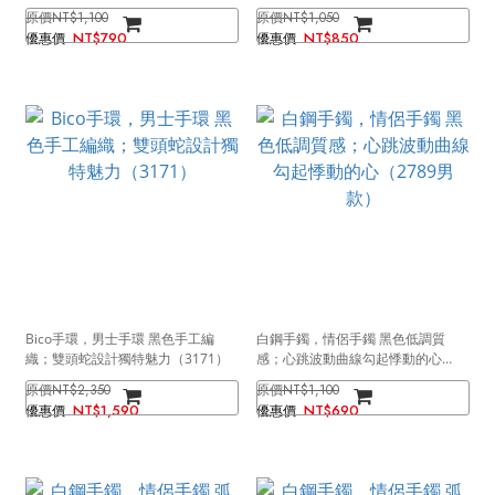
NT$1,100
NT$1,050
NT$790
NT$850
Bico手環，男士手環 黑色手工編
白鋼手鐲，情侶手鐲 黑色低調質
織；雙頭蛇設計獨特魅力（3171）
感；心跳波動曲線勾起悸動的心
（2789男款）
NT$2,350
NT$1,100
NT$1,590
NT$690