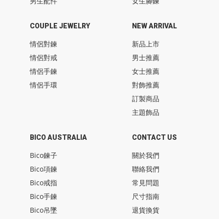
男生配件
女生腳鍊
COUPLE JEWELRY
NEW ARRIVAL
情侶對鍊
新品上市
情侶對戒
男士推薦
情侶手鍊
女士推薦
情侶手環
對飾推薦
訂製商品
主題飾品
BICO AUSTRALIA
CONTACT US
Bico鍊子
關於我們
Bico項鍊
聯絡我們
Bico戒指
常見問題
Bico手鍊
尺寸指南
Bico吊墜
退貨換貨