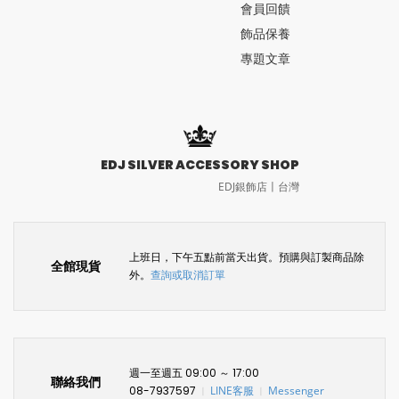
會員回饋
飾品保養
專題文章
EDJ SILVER ACCESSORY SHOP
EDJ銀飾店〡台灣
上班日，下午五點前當天出貨。預購與訂製商品除
全館現貨
外。
查詢或取消訂單
週一至週五 09:00 ～ 17:00
聯絡我們
08-7937597
LINE客服
Messenger
〡
〡