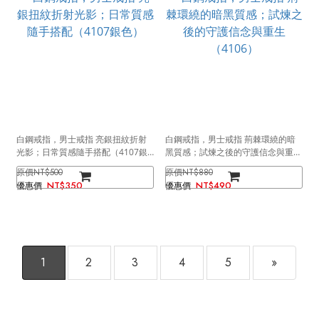
白鋼戒指，男士戒指 亮銀扭紋折射
白鋼戒指，男士戒指 荊棘環繞的暗
光影；日常質感隨手搭配（4107銀
黑質感；試煉之後的守護信念與重生
色）
（4106）
NT$500
NT$880
NT$350
NT$490
1
2
3
4
5
»