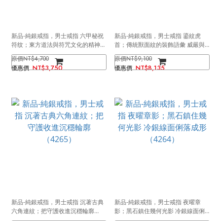
新品-純銀戒指，男士戒指 六甲秘祝
新品-純銀戒指，男士戒指 鎏紋虎
符纹；東方道法與符咒文化的精神象
首；傳統獸面紋的裝飾語彙 威嚴與
徵（4290）
勇氣的象徵（4266）
NT$4,700
NT$9,100
NT$3,750
NT$8,135
新品-純銀戒指，男士戒指 沉著古典
新品-純銀戒指，男士戒指 夜曜章
六角連紋；把守護收進沉穩輪廓
影；黑石鎮住幾何光影 冷銀線面俐
（4265）
落成形（4264）