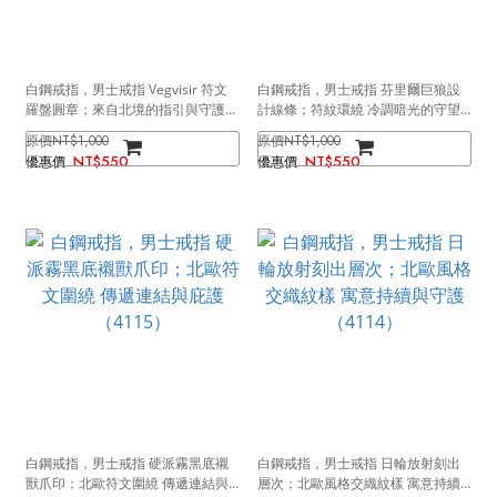
白鋼戒指，男士戒指 Vegvisir 符文
白鋼戒指，男士戒指 芬里爾巨狼設
羅盤圓章；來自北境的指引與守護
計線條；符紋環繞 冷調暗光的守望
（4118）
者（4117）
NT$1,000
NT$1,000
NT$550
NT$550
白鋼戒指，男士戒指 硬派霧黑底襯
白鋼戒指，男士戒指 日輪放射刻出
獸爪印；北歐符文圍繞 傳遞連結與
層次；北歐風格交織紋樣 寓意持續