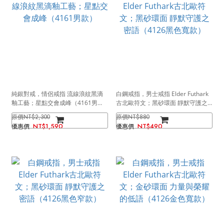
純銀對戒，情侶戒指 流線浪紋黑滴
白鋼戒指，男士戒指 Elder Futhark
釉工藝；星點交會成峰（4161男
古北歐符文；黑砂環面 靜默守護之
款）
密語（4126黑色寬款）
NT$2,300
NT$880
NT$1,590
NT$490