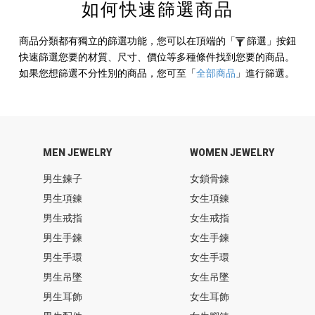
如何快速篩選商品
商品分類都有獨立的篩選功能，您可以在頂端的
「
篩選」
按鈕
快速篩選您要的材質、尺寸、價位等多種條件找到您要的商品。
如果您想篩選不分性別的商品，您可至
「
全部商品
」
進行篩選。
MEN JEWELRY
WOMEN JEWELRY
男生鍊子
女鎖骨鍊
男生項鍊
女生項鍊
男生戒指
女生戒指
男生手鍊
女生手鍊
男生手環
女生手環
男生吊墜
女生吊墜
男生耳飾
女生耳飾