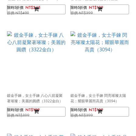
（3270）
NT$245
NT$199
NT$490
NT$399
鍍金手鍊，女士手鍊 八心八箭凝聚
鍍金手鍊，女士手鍊 閃亮璀璨太陽
著璀璨；美麗的圓鑽（3322金白）
花；耀眼華麗而高貴（3094）
NT$199
NT$199
NT$399
NT$399