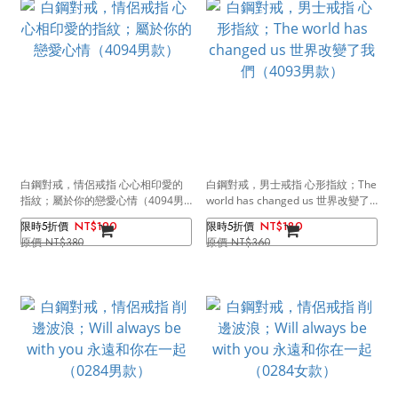
白鋼對戒，情侶戒指 心心相印愛的
白鋼對戒，男士戒指 心形指紋；The
指紋；屬於你的戀愛心情（4094男
world has changed us 世界改變了
款）
我們（4093男款）
NT$190
NT$180
NT$380
NT$360