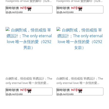
Footprints of love 愛的腳印（0281
Footprints of love 愛的腳印（0281
男款）
女款）
NT$175
NT$175
NT$350
NT$350
白鋼對戒，情侶戒指 單鑽設計；The
白鋼對戒，情侶戒指 單鑽設計；The
only eternal love 唯一永恆的愛
only eternal love 唯一永恆的愛
（0292男款）
（0292女款）
NT$175
NT$175
NT$350
NT$350