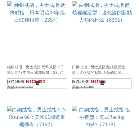
純銀戒指，男士戒指 硬幣戒指；日
白鋼戒指，男士戒指 酷炫猩猩造
本明治43年旭日50錢銀幣（2357）
型；進化論的起點 人類的起源
（8366）
NT$3,380
NT$190
NT$6,760
NT$380