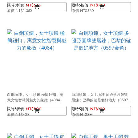
色）
NT$675
NT$180
NT$1,350
NT$360
白鋼項鍊，女士項鍊 極簡鈕扣；寓
白鋼項鍊，女士項鍊 多邊形圓牌雙
意女性智慧與魅力的象徵（4084）
層鍊；巴黎的確是個好地方（0597
金色）
NT$200
NT$190
NT$400
NT$380