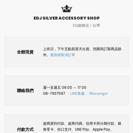
EDJ SILVER ACCESSORY SHOP
EDJ銀飾店〡台灣
上班日，下午五點前當天出貨。預購與訂製商品除
全館現貨
外。
查詢或取消訂單
週一至週五 09:00 ～ 17:00
聯絡我們
08-7937597
LINE客服
Messenger
〡
〡
超商貨到付款、超商代碼、信用卡與分期付款、銀
付款方式
角零卡、街口支付、LINE Pay、Apple Pay、