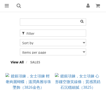
Filter
View All
SALES