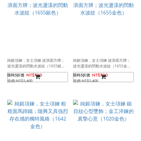
純銀項鍊，女士項鍊 波浪面方牌；
純銀項鍊，女士項鍊 波浪面方牌；
波光盪漾的閃動水波紋（1655銀
波光盪漾的閃動水波紋（1655金
色）
色）
NT$700
NT$700
NT$1,400
NT$1,400