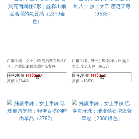
白鋼手鐲，女士手鐲 簡約亮面圓柱C
白鋼手鐲，男士手鐲 乾坤八卦 無上
形；詮釋出細膩溫潤的氣質感
太乙 度厄天尊（9638）
（2819金色）
NT$200
NT$250
NT$400
NT$500