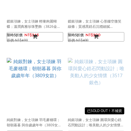
鍍銀項鍊，女士項鍊 輕奢絢麗蝴
鍍銀項鍊，女士項鍊 心形鏤空微笑
蝶；溫潤典雅珍珠墜飾（3826金
線條；質感黑鋯石沉穩細膩
色）
（3825）
NT$245
NT$200
NT$490
NT$400
SOLD OUT
純銀對鍊，女士項鍊 羽毛麥穗環；
純銀項鍊，女士項鍊 圓環與愛心鋯
朝朝暮暮 與你歲歲年年（3809女
石閃動設計；唯美動人的少女情懷
款）
（3517銀色）