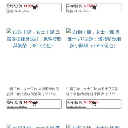
（1609）
NT$995
NT$795
NT$1,990
NT$1,590
白鋼手鍊，女士手鍊 立體麥穗鍊身
白鋼手鍊，女士手鍊 典雅十字O型
設計；象徵豐收與繁榮（3817金
鍊；優雅精緻細鍊小圓牌（3555 金
色）
色）
NT$245
NT$225
NT$490
NT$450