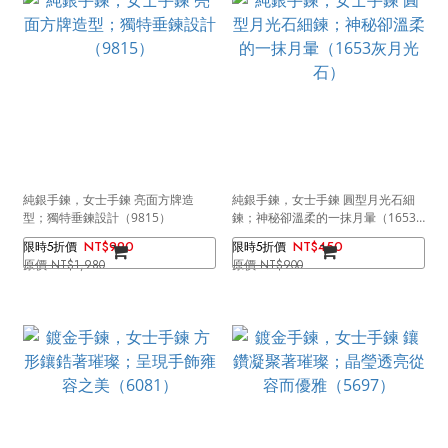
純銀手鍊，女士手鍊 亮面方牌造
純銀手鍊，女士手鍊 圓型月光石細
型；獨特垂鍊設計（9815）
鍊；神秘卻溫柔的一抹月暈（1653
灰月光石）
NT$990
NT$450
NT$1,980
NT$900