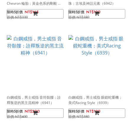
Chevron 輪胎；黃金色系的剛毅 適
珠；古埃及神話元素（6942）
合搭鍊子（7029）
NT$165
NT$190
NT$330
NT$380
白鋼戒指，男士戒指 音符骷髏；詮
白鋼戒指，男士戒指 眼鏡蛇重機；
釋叛逆的黑主流精神（6941）
美式Racing Style（6939）
NT$200
NT$190
NT$400
NT$380