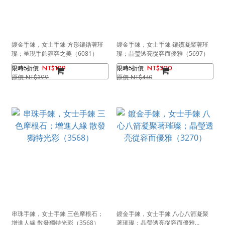
鍍金手鍊，女士手鍊 方形鑲鋯著璀
鍍金手鍊，女士手鍊 鑲鑽凝聚著璀
璨；呈現手飾雍容之美（6081）
璨；晶瑩透亮從容而優雅（5697）
NT$199
NT$220
NT$399
NT$440
串珠手鍊，女士手鍊 三色摩根石；
鍍金手鍊，女士手鍊 八心八箭凝聚
增進人緣 散發獨特光彩（3568）
著璀璨；晶瑩透亮從容而優雅