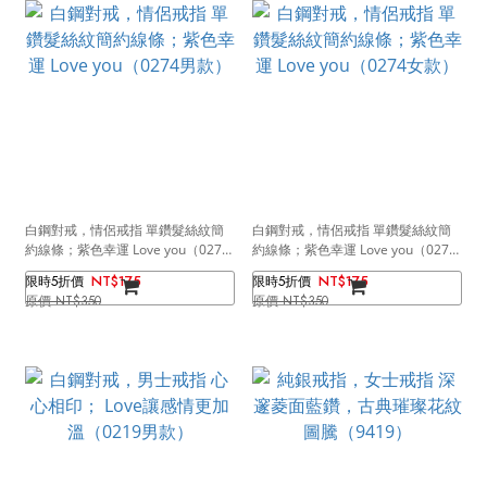
白鋼對戒，情侶戒指 單鑽髮絲紋簡
白鋼對戒，情侶戒指 單鑽髮絲紋簡
約線條；紫色幸運 Love you（0274
約線條；紫色幸運 Love you（0274
男款）
女款）
NT$175
NT$175
NT$350
NT$350