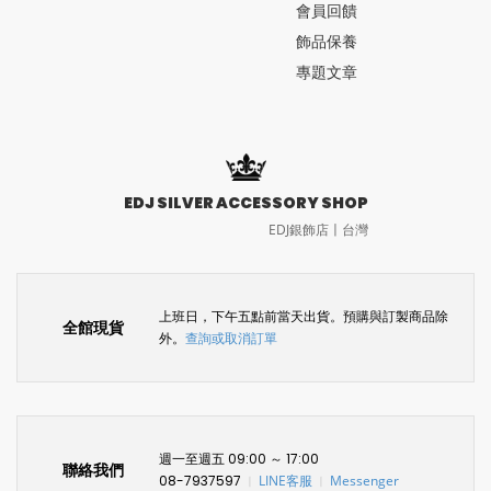
會員回饋
飾品保養
專題文章
EDJ SILVER ACCESSORY SHOP
EDJ銀飾店〡台灣
上班日，下午五點前當天出貨。預購與訂製商品除
全館現貨
外。
查詢或取消訂單
週一至週五 09:00 ～ 17:00
聯絡我們
08-7937597
LINE客服
Messenger
〡
〡