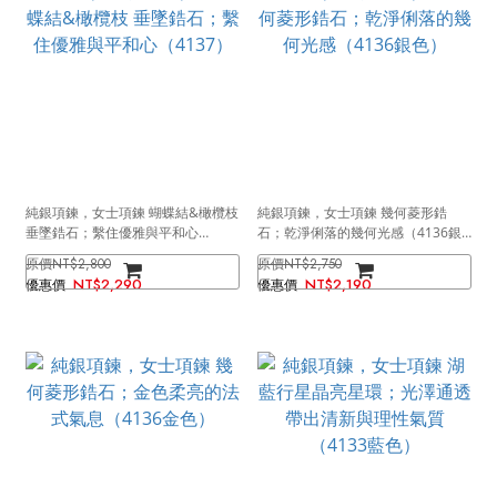
純銀項鍊，女士項鍊 蝴蝶結&橄欖枝
純銀項鍊，女士項鍊 幾何菱形鋯
垂墜鋯石；繫住優雅與平和心
石；乾淨俐落的幾何光感（4136銀
（4137）
色）
NT$2,800
NT$2,750
NT$2,290
NT$2,190