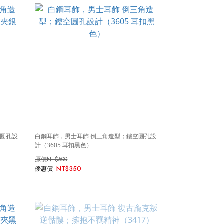
空圓孔設
白鋼耳飾，男士耳飾 倒三角造型；鏤空圓孔設
計（3605 耳扣黑色）
NT$500
NT$350