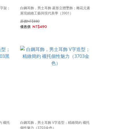
十字架；
白鋼耳飾，男士耳飾 菱形立體墜飾；雕花元素
展現細緻工藝與現代美學（3901）
NT$880
NT$490
約 襯托
白鋼耳飾，男士耳飾 V字造型；精緻簡約 襯托
個性魅力（3703金色）