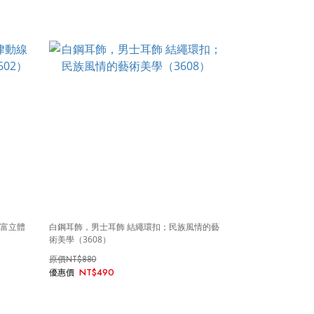
極富立體
白鋼耳飾，男士耳飾 結繩環扣；民族風情的藝
術美學（3608）
NT$880
NT$490