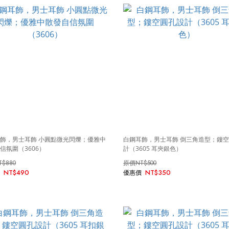
飾，男士耳飾 小圓點微光閃爍；優雅中
白鋼耳飾，男士耳飾 倒三角造型；鏤
信氛圍（3606）
計（3605 耳夾銀色）
T$880
NT$500
NT$490
NT$350