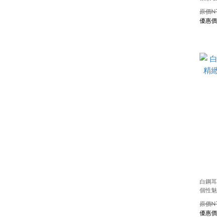
N
白鋼耳
個性魅
N