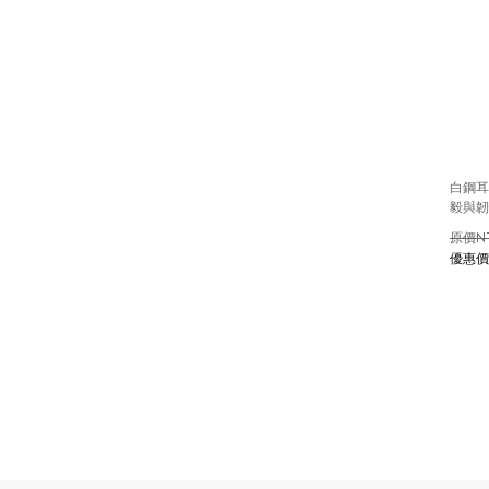
白鋼耳
毅與韌
N