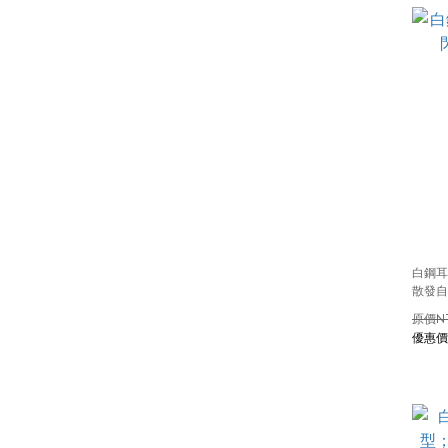
白鋼耳
散發自
N