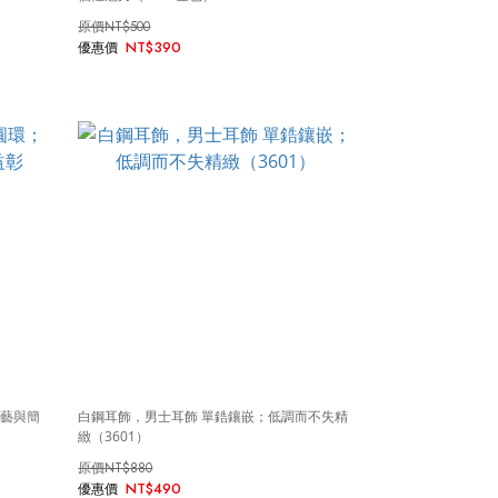
NT$500
NT$390
工藝與簡
白鋼耳飾，男士耳飾 單鋯鑲嵌；低調而不失精
緻（3601）
NT$880
NT$490