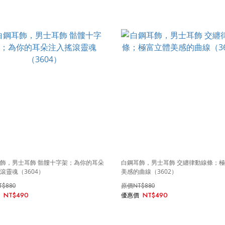
飾，男士耳飾 骷髏十字架；為你的耳朵
白鋼耳飾，男士耳飾 交纏律動線條；
滾靈魂（3604）
美感的曲線（3602）
T$880
NT$880
NT$490
NT$490