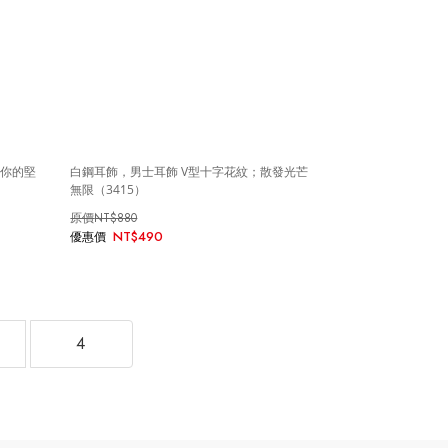
現你的堅
白鋼耳飾，男士耳飾 V型十字花紋；散發光芒
無限（3415）
NT$880
NT$490
4