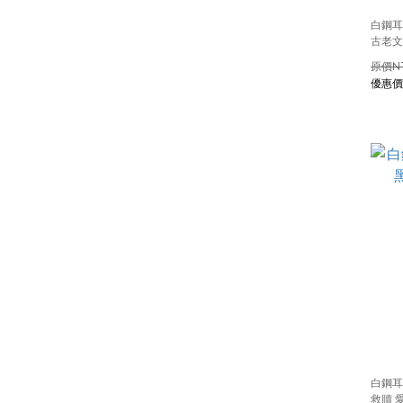
白鋼耳
古老文
N
白鋼耳
救贖 