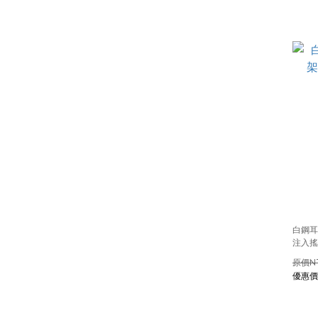
白鋼耳
注入搖
N