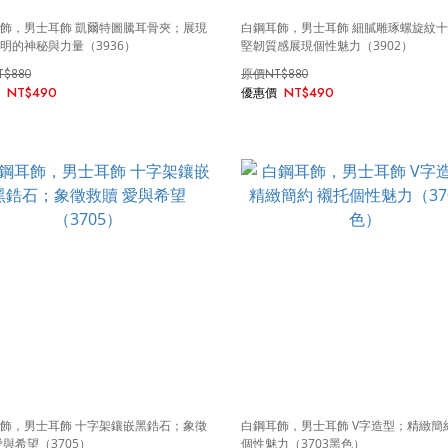
飾，男士耳飾 凱爾特圖騰耳骨夾；展現
白鋼耳飾，男士耳飾 細膩雕琢螺旋紋
明的神秘與力量（3936）
堅韌質感展現個性魅力（3902）
T$880
NT$880
NT$490
NT$490
飾，男士耳飾 十字架鑲嵌黑鋯石；象徵
白鋼耳飾，男士耳飾 V字造型；精緻簡
愛與希望（3705）
個性魅力（3703黑色）