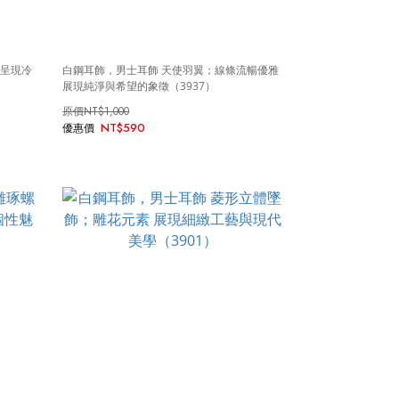
；呈現冷
白鋼耳飾，男士耳飾 天使羽翼；線條流暢優雅
展現純淨與希望的象徵（3937）
NT$1,000
NT$590