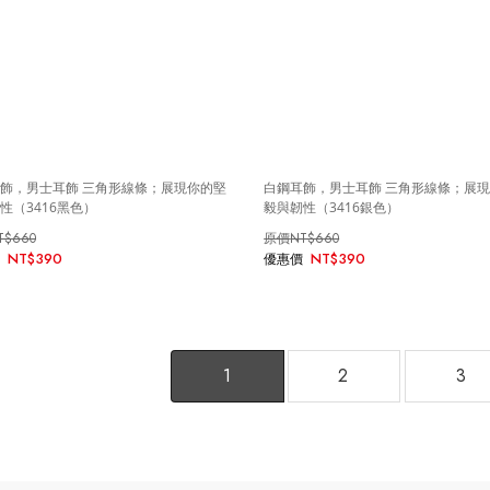
飾，男士耳飾 三角形線條；展現你的堅
白鋼耳飾，男士耳飾 三角形線條；展
性（3416黑色）
毅與韌性（3416銀色）
T$660
NT$660
NT$390
NT$390
1
2
3