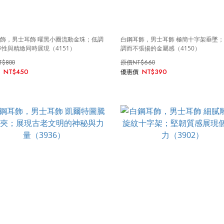
飾，男士耳飾 曜黑小圈流動金珠；低調
白鋼耳飾，男士耳飾 極簡十字架垂墜
率性與精緻同時展現（4151）
調而不張揚的金屬感（4150）
T$800
NT$660
NT$450
NT$390