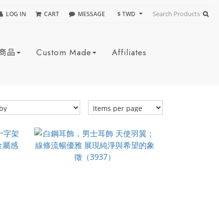
LOG IN
CART
MESSAGE
$ TWD
商品
Custom Made
Affiliates