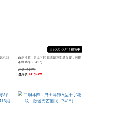
SOLD OUT
空圓孔設
白鋼耳飾，男士耳飾 復古龐克叛逆骷髏；擁抱
不羈精神（3417）
NT$880
NT$490