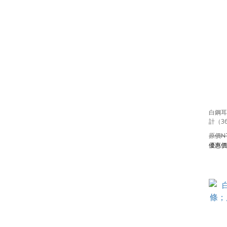
白鋼耳
計（3
N