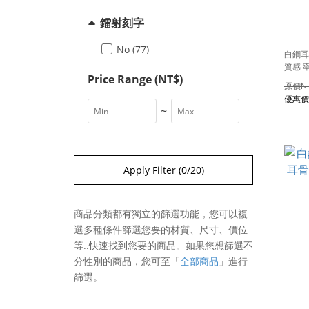
鐳射刻字
No (77)
白鋼耳
質感 
Price Range (NT$)
N
~
Apply Filter
(0/20)
商品分類都有獨立的篩選功能，您可以複
選多種條件篩選您要的材質、尺寸、價位
等..快速找到您要的商品。如果您想篩選不
分性別的商品，您可至
「
全部商品
」
進行
篩選。