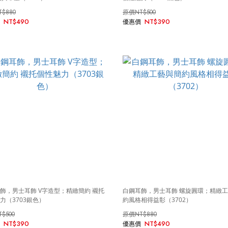
T$880
NT$500
NT$490
NT$390
飾，男士耳飾 V字造型；精緻簡約 襯托
白鋼耳飾，男士耳飾 螺旋圓環；精緻
力（3703銀色）
約風格相得益彰（3702）
T$500
NT$880
NT$390
NT$490