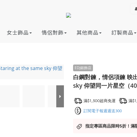
女士飾品
情侶對飾
其他商品
訂製商品
白鋼對鍊，情侶項鍊 映出內斂深
sky 仰望同一片星空（4
滿$1,500超商免運
滿$
訂閱電子報週週送300
指定專區商品限時5折！滿