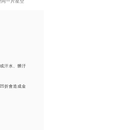
撞或汗水、髒汙
覆凹折會造成金