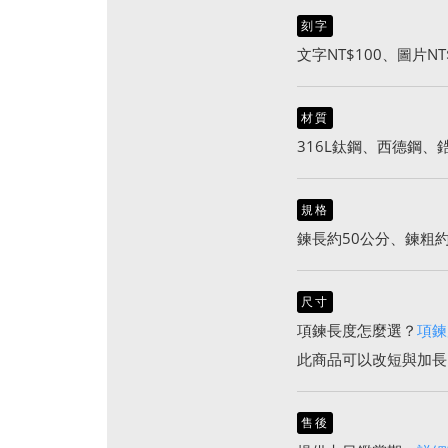
刻字
文字NT$100、圖片NT
材質
316L鈦鋼、西德鋼、
規格
鍊長約50公分、鍊粗約
尺寸
項鍊長度怎麼選？
項鍊
此商品可以改短與加長
售後