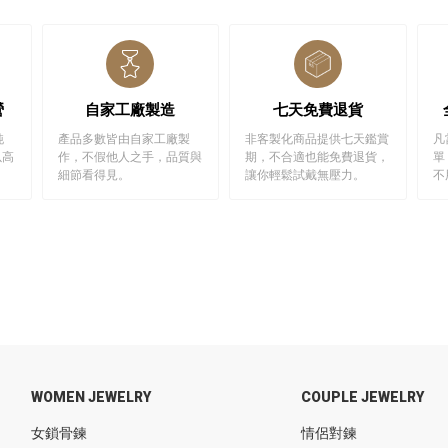
營
自家工廠製造
七天免費退貨
純
產品多數皆由自家工廠製
非客製化商品提供七天鑑賞
凡
以高
作，不假他人之手，品質與
期，不合適也能免費退貨，
單
細節看得見。
讓你輕鬆試戴無壓力。
不
WOMEN JEWELRY
COUPLE JEWELRY
女鎖骨鍊
情侶對鍊