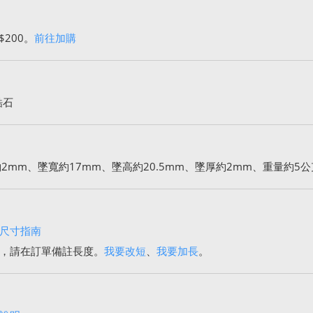
$200。
前往加購
鋯石
2mm、墜寬約17mm、墜高約20.5mm、墜厚約2mm、重量約5公
尺寸指南
，請在訂單備註長度。
我要改短
、
我要加長
。