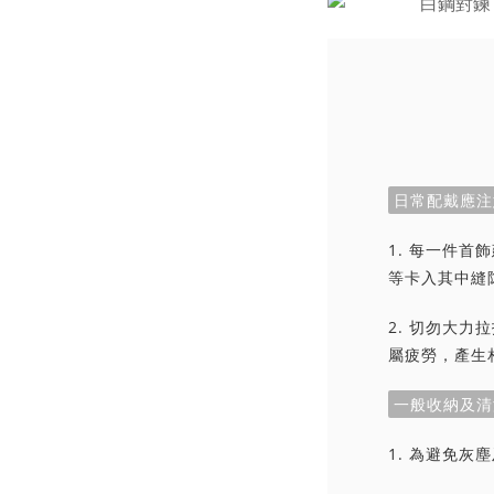
日常配戴應注
1. 每一件
等卡入其中縫
2. 切勿大
屬疲勞，產生
一般收納及清
1. 為避免