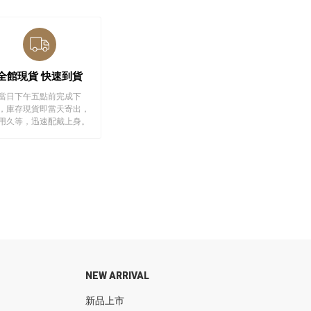
全館現貨 快速到貨
當日下午五點前完成下
，庫存現貨即當天寄出，
用久等，迅速配戴上身。
NEW ARRIVAL
新品上市