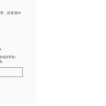
處理，請直接向
P
盒或皮革袋）。
裝。