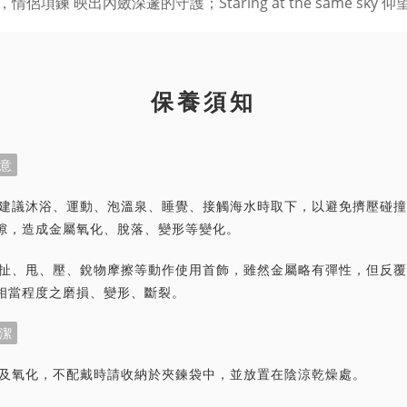
保養須知
意
首飾建議沐浴、運動、泡溫泉、睡覺、接觸海水時取下，以避免擠壓碰
隙，造成金屬氧化、脫落、變形等變化。
力拉扯、甩、壓、銳物摩擦等動作使用首飾，雖然金屬略有彈性，但反
相當程度之磨損、變形、斷裂。
潔
灰塵及氧化，不配戴時請收納於夾鍊袋中，並放置在陰涼乾燥處。