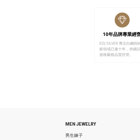
10年品牌專業經
EDJ SILVER 專注白鋼與
銀領域已逾十年，持續
規格嚴格品質控管。
MEN JEWELRY
男生鍊子