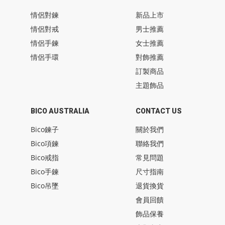
情侶對鍊
新品上市
情侶對戒
男士推薦
情侶手鍊
女士推薦
情侶手環
對飾推薦
訂製商品
主題飾品
BICO AUSTRALIA
CONTACT US
Bico鍊子
關於我們
Bico項鍊
聯絡我們
Bico戒指
常見問題
Bico手鍊
尺寸指南
Bico吊墜
退貨換貨
會員回饋
飾品保養