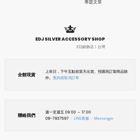
專題文章
EDJ SILVER ACCESSORY SHOP
EDJ銀飾店〡台灣
上班日，下午五點前當天出貨。預購與訂製商品除
全館現貨
外。
查詢或取消訂單
週一至週五 09:00 ～ 17:00
聯絡我們
08-7937597
LINE客服
Messenger
〡
〡