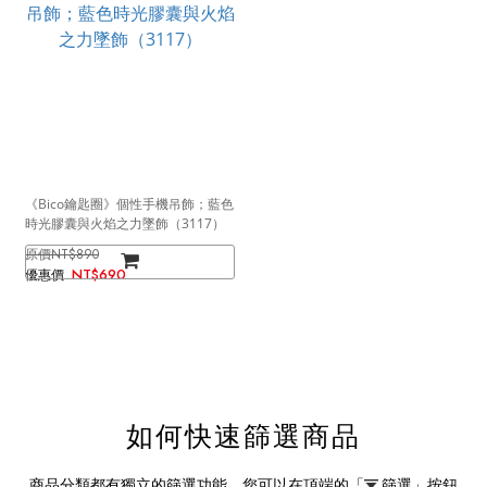
《Bico鑰匙圈》個性手機吊飾；藍色
時光膠囊與火焰之力墜飾（3117）
NT$890
NT$690
如何快速篩選商品
商品分類都有獨立的篩選功能，您可以在頂端的
「
篩選」
按鈕