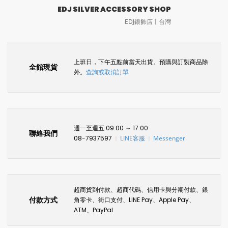
EDJ SILVER ACCESSORY SHOP
EDJ銀飾店〡台灣
上班日，下午五點前當天出貨。預購與訂製商品除
全館現貨
外。
查詢或取消訂單
週一至週五 09:00 ～ 17:00
聯絡我們
08-7937597
LINE客服
Messenger
〡
〡
超商貨到付款、超商代碼、信用卡與分期付款、銀
付款方式
角零卡、街口支付、LINE Pay、Apple Pay、
ATM、PayPal