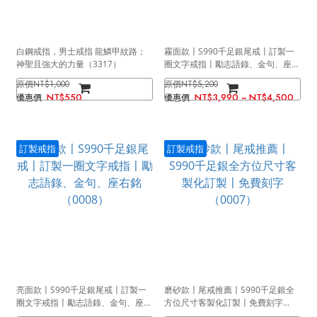
白鋼戒指，男士戒指 龍鱗甲紋路；
霧面款〡S990千足銀尾戒〡訂製一
神聖且強大的力量（3317）
圈文字戒指〡勵志語錄、金句、座右
銘（0008）
NT$1,000
NT$5,200
NT$550
NT$3,990 ~ NT$4,500
訂製戒指
訂製戒指
亮面款〡S990千足銀尾戒〡訂製一
磨砂款〡尾戒推薦〡S990千足銀全
圈文字戒指〡勵志語錄、金句、座右
方位尺寸客製化訂製〡免費刻字
銘（0008）
（0007）