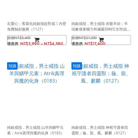
右愛心：客製化純銀指紋對戒〡內壁
純銀戒指，男士戒指 赤盤羊頭；羊
免費蝕刻服務（1127）
頭象徵著權力和威嚴同時它生性凶暴
（9465）
NT$5,400
NT$21,000
NT$3,990 ~ NT$4,580
NT$17,400
預購
預購
純銀戒指，男士戒指 山羊與鱗甲元
純銀戒指，男士戒指 神祇守護者四
素；Atrik真理與魔的化身（0183）
靈獸；龜、龍、鳳、麒麟（0127）