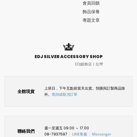
會員回饋
飾品保養
專題文章
EDJ SILVER ACCESSORY SHOP
EDJ銀飾店〡台灣
上班日，下午五點前當天出貨。預購與訂製商品除
全館現貨
外。
查詢或取消訂單
週一至週五 09:00 ～ 17:00
聯絡我們
08-7937597
LINE客服
Messenger
〡
〡