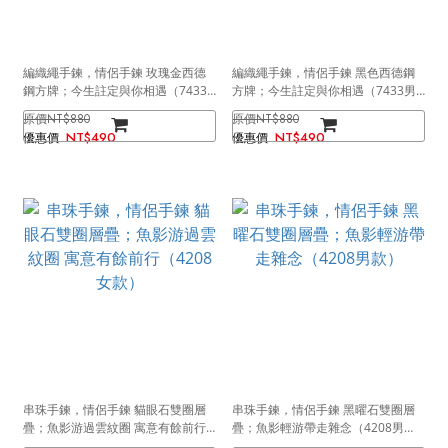
編織繩手鍊，情侶手鍊 玫瑰金西德
編織繩手鍊，情侶手鍊 黑色西德鋼
鋼方牌；今生註定與你相遇（7433
方牌；今生註定與你相遇（7433男
女款）
款）
NT$880
NT$880
NT$490
NT$490
串珠手鍊，情侶手鍊 貓眼石雙圈層
串珠手鍊，情侶手鍊 黑曜石雙圈層
疊；魚影游過雲紋圈 寓意有餘前行
疊；魚影輕游帶走雜念（4208男
（4208女款）
款）