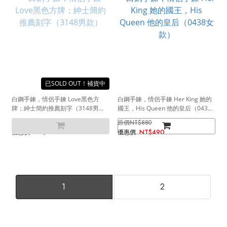
SOLD OUT
白鋼手鍊，情侶手鍊 Love黑色方
白鋼手鍊，情侶手鍊 Her King 她的
牌；紳士簡約推薦刻字（3148男
國王，His Queen 他的皇后（0438
款）
女款）
NT$1,000
NT$880
NT$590
NT$490
1
2