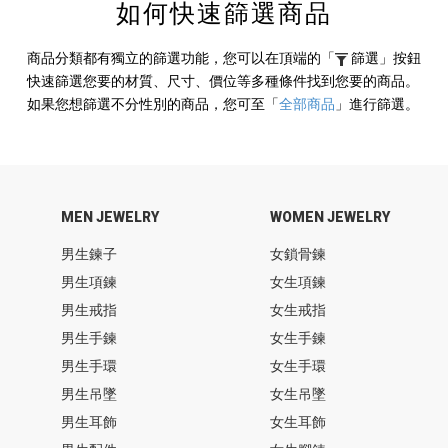
如何快速篩選商品
商品分類都有獨立的篩選功能，您可以在頂端的
「
篩選」
按鈕
快速篩選您要的材質、尺寸、價位等多種條件找到您要的商品。
如果您想篩選不分性別的商品，您可至
「
全部商品
」
進行篩選。
MEN JEWELRY
WOMEN JEWELRY
男生鍊子
女鎖骨鍊
男生項鍊
女生項鍊
男生戒指
女生戒指
男生手鍊
女生手鍊
男生手環
女生手環
男生吊墜
女生吊墜
男生耳飾
女生耳飾