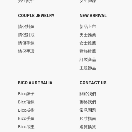
男生配件
女生腳鍊
COUPLE JEWELRY
NEW ARRIVAL
情侶對鍊
新品上市
情侶對戒
男士推薦
情侶手鍊
女士推薦
情侶手環
對飾推薦
訂製商品
主題飾品
BICO AUSTRALIA
CONTACT US
Bico鍊子
關於我們
Bico項鍊
聯絡我們
Bico戒指
常見問題
Bico手鍊
尺寸指南
Bico吊墜
退貨換貨