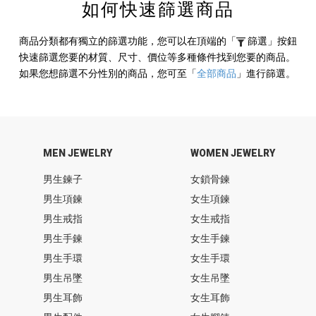
如何快速篩選商品
商品分類都有獨立的篩選功能，您可以在頂端的
「
篩選」
按鈕
快速篩選您要的材質、尺寸、價位等多種條件找到您要的商品。
如果您想篩選不分性別的商品，您可至
「
全部商品
」
進行篩選。
MEN JEWELRY
WOMEN JEWELRY
男生鍊子
女鎖骨鍊
男生項鍊
女生項鍊
男生戒指
女生戒指
男生手鍊
女生手鍊
男生手環
女生手環
男生吊墜
女生吊墜
男生耳飾
女生耳飾