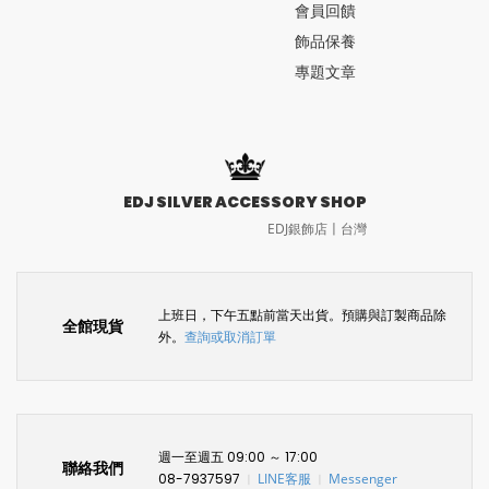
會員回饋
飾品保養
專題文章
EDJ SILVER ACCESSORY SHOP
EDJ銀飾店〡台灣
上班日，下午五點前當天出貨。預購與訂製商品除
全館現貨
外。
查詢或取消訂單
週一至週五 09:00 ～ 17:00
聯絡我們
08-7937597
LINE客服
Messenger
〡
〡