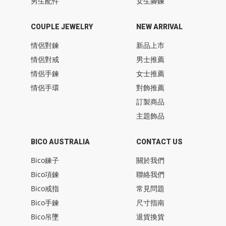
男生配件
女生腳鍊
COUPLE JEWELRY
NEW ARRIVAL
情侶對鍊
新品上市
情侶對戒
男士推薦
情侶手鍊
女士推薦
情侶手環
對飾推薦
訂製商品
主題飾品
BICO AUSTRALIA
CONTACT US
Bico鍊子
關於我們
Bico項鍊
聯絡我們
Bico戒指
常見問題
Bico手鍊
尺寸指南
Bico吊墜
退貨換貨