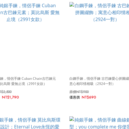
鍊，情侶手鍊 Cuban Chain古巴鍊元
白鋼手鍊，情侶手鍊 古巴鍊愛心拼圖
比烏斯 愛無止境（2991女款）
意心相印情相吸（2924一對）
T$2,500
NT$900
NT$1,790
NT$690