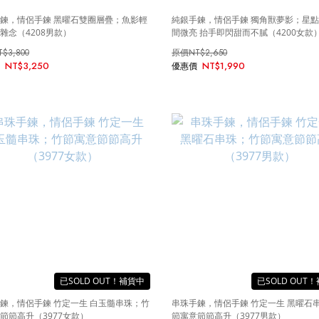
鍊，情侶手鍊 黑曜石雙圈層疊；魚影輕
純銀手鍊，情侶手鍊 獨角獸夢影；星
雜念（4208男款）
間微亮 抬手即閃甜而不膩（4200女款
T$3,800
NT$2,650
NT$3,250
NT$1,990
SOLD OUT
SOLD OUT
鍊，情侶手鍊 竹定一生 白玉髓串珠；竹
串珠手鍊，情侶手鍊 竹定一生 黑曜石
節節高升（3977女款）
節寓意節節高升（3977男款）