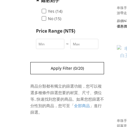
鐳射刻字
串珠手
Yes (14)
游帶走
No (15)
N
Price Range (NT$)
~
Apply Filter
(0/20)
商品分類都有獨立的篩選功能，您可以複
選多種條件篩選您要的材質、尺寸、價位
等..快速找到您要的商品。如果您想篩選不
分性別的商品，您可至
「
全部商品
」
進行
篩選。
串珠手
節寓意