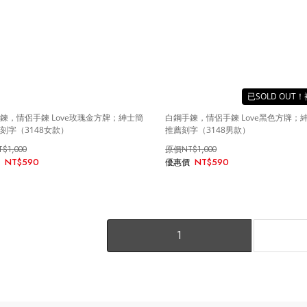
SOLD OUT
鍊，情侶手鍊 Love玫瑰金方牌；紳士簡
白鋼手鍊，情侶手鍊 Love黑色方牌；
刻字（3148女款）
推薦刻字（3148男款）
T$1,000
NT$1,000
NT$590
NT$590
1