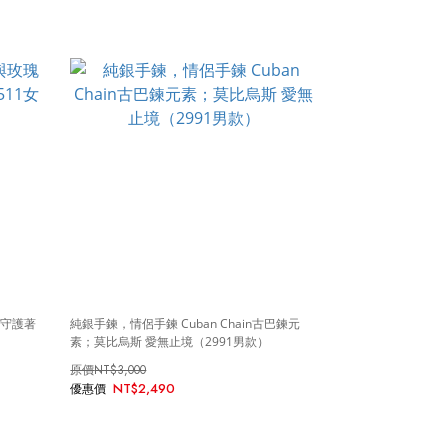
；守護著
純銀手鍊，情侶手鍊 Cuban Chain古巴鍊元
素；莫比烏斯 愛無止境（2991男款）
NT$3,000
NT$2,490