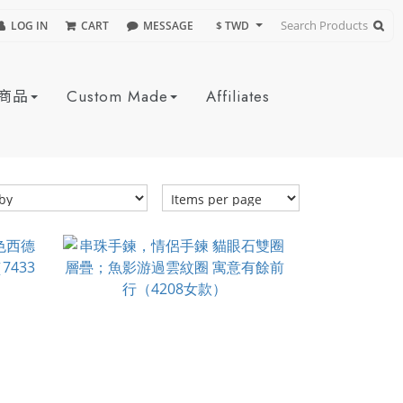
LOG IN
CART
MESSAGE
$ TWD
商品
Custom Made
Affiliates