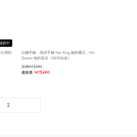
紳士簡約
白鋼手鍊，情侶手鍊 Her King 她的國王，His
Queen 他的皇后（0438女款）
NT$880
NT$490
2