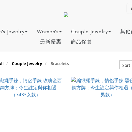
's Jewelry
Women’s
Couple Jewelry
其他
最新優惠
飾品保養
ll
Couple Jewelry
Bracelets