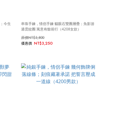
牌；今生
串珠手鍊，情侶手鍊 貓眼石雙圈層疊；魚影游
過雲紋圈 寓意有餘前行（4208女款）
NT$3,800
NT$3,250