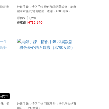
點沿著腕
純銀手鍊，情侶手鍊 幾何飾牌俐落線條；刻痕
）
藏著承諾 把誓言壓成一道線（4200男款）
NT$3,250
NT$2,690
串珠；竹
純銀手鍊，情侶手鍊 羽翼設計；粉色愛心鋯石
鑲嵌（3790女款）