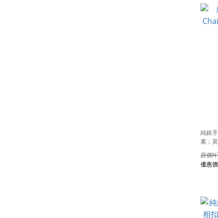
純銀手
素；莫
N