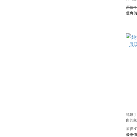
N
純銀手
由的象
N