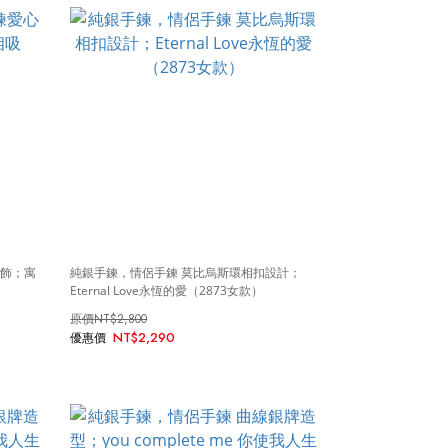
綴飾；寓
純銀手鍊，情侶手鍊 莫比烏斯環相扣設計；
Eternal Love永恆的愛（2873女款）
NT$2,800
NT$2,290