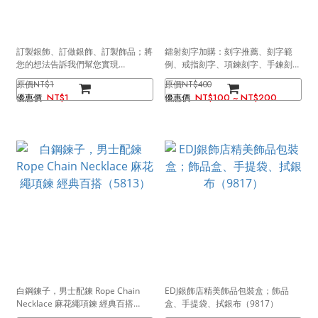
訂製銀飾、訂做銀飾、訂製飾品；將
鐳射刻字加購：刻字推薦、刻字範
您的想法告訴我們幫您實現
例、戒指刻字、項鍊刻字、手鍊刻字
（9999）
（9786）
NT$1
NT$400
NT$1
NT$100 ~ NT$200
白鋼鍊子，男士配鍊 Rope Chain
EDJ銀飾店精美飾品包裝盒；飾品
Necklace 麻花繩項鍊 經典百搭
盒、手提袋、拭銀布（9817）
（5813）