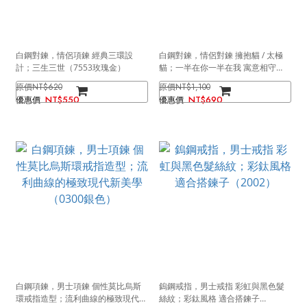
白鋼對鍊，情侶項鍊 經典三環設
白鋼對鍊，情侶對鍊 擁抱貓 / 太極
計；三生三世（7553玫瑰金）
貓；一半在你一半在我 寓意相守
（0836銀金）
NT$620
NT$1,100
NT$550
NT$690
白鋼項鍊，男士項鍊 個性莫比烏斯
鎢鋼戒指，男士戒指 彩虹與黑色髮
環戒指造型；流利曲線的極致現代新
絲紋；彩鈦風格 適合搭鍊子