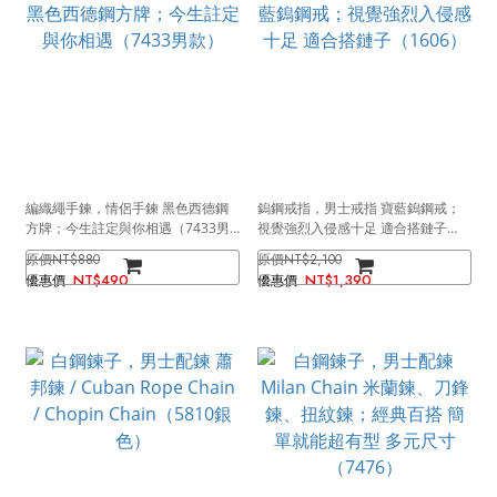
編織繩手鍊，情侶手鍊 黑色西德鋼
鎢鋼戒指，男士戒指 寶藍鎢鋼戒；
方牌；今生註定與你相遇（7433男
視覺強烈入侵感十足 適合搭鏈子
款）
（1606）
NT$880
NT$2,100
NT$490
NT$1,390