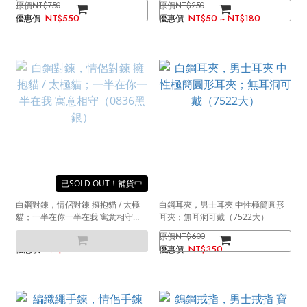
NT$750
NT$250
NT$550
NT$50 ~ NT$180
SOLD OUT
白鋼對鍊，情侶對鍊 擁抱貓 / 太極
白鋼耳夾，男士耳夾 中性極簡圓形
貓；一半在你一半在我 寓意相守
耳夾；無耳洞可戴（7522大）
（0836黑銀）
NT$1,100
NT$600
NT$690
NT$350