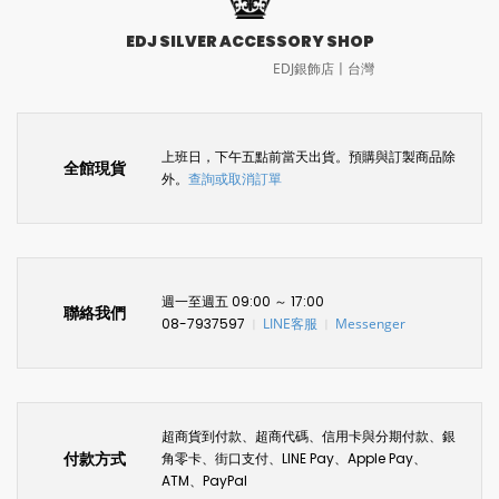
EDJ SILVER ACCESSORY SHOP
EDJ銀飾店〡台灣
上班日，下午五點前當天出貨。預購與訂製商品除
全館現貨
外。
查詢或取消訂單
週一至週五 09:00 ～ 17:00
聯絡我們
08-7937597
LINE客服
Messenger
〡
〡
超商貨到付款、超商代碼、信用卡與分期付款、銀
付款方式
角零卡、街口支付、LINE Pay、Apple Pay、
ATM、PayPal