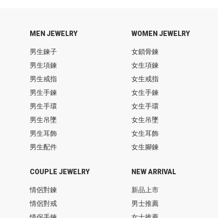
MEN JEWELRY
WOMEN JEWELRY
男生鍊子
女鎖骨鍊
男生項鍊
女生項鍊
男生戒指
女生戒指
男生手鍊
女生手鍊
男生手環
女生手環
男生吊墜
女生吊墜
男生耳飾
女生耳飾
男生配件
女生腳鍊
COUPLE JEWELRY
NEW ARRIVAL
情侶對鍊
新品上市
情侶對戒
男士推薦
情侶手鍊
女士推薦