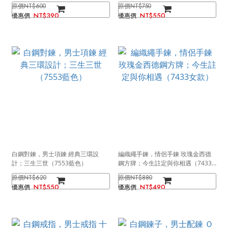
推薦鐳射刻字（7380大款）
色）
NT$600
NT$750
NT$390
NT$550
白鋼對鍊，男士項鍊 經典三環設
編織繩手鍊，情侶手鍊 玫瑰金西德
計；三生三世（7553藍色）
鋼方牌；今生註定與你相遇（7433
女款）
NT$620
NT$880
NT$550
NT$490