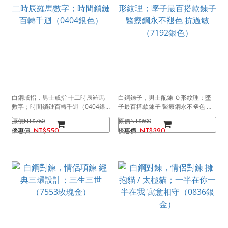
白鋼戒指，男士戒指 十二時辰羅馬
白鋼鍊子，男士配鍊 Ｏ形紋理；墜
數字；時間鎖鏈百轉千迴（0404銀
子最百搭款鍊子 醫療鋼永不褪色 抗
色）
過敏（7192銀色）
NT$750
NT$500
NT$550
NT$390