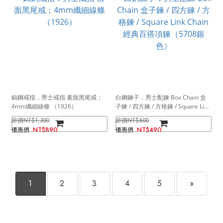
鎢鋼戒指，男士戒指 素面黑尾戒；
白鋼鍊子，男士配鍊 Box Chain 盒
4mm纖細線條 （1926）
子鍊 / 四方鍊 / 方格鍊 / Square Link
Chain 經典百搭項鍊（5708銀色）
NT$1,300
NT$600
NT$890
NT$490
1
2
3
4
5
»