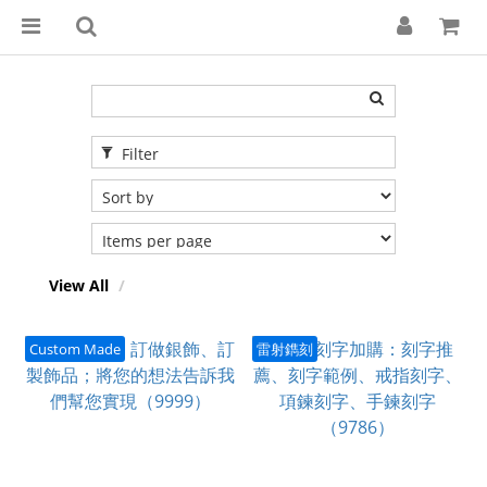
Filter
View All
Custom Made
雷射鐫刻