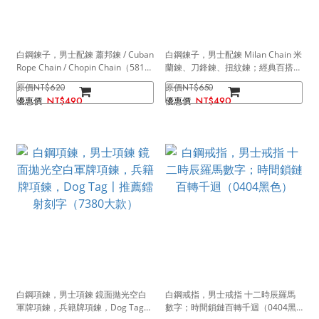
白鋼鍊子，男士配鍊 蕭邦鍊 / Cuban
白鋼鍊子，男士配鍊 Milan Chain 米
Rope Chain / Chopin Chain（5810
蘭鍊、刀鋒鍊、扭紋鍊；經典百搭
銀色）
簡單就能超有型 多元尺寸（7476）
NT$620
NT$650
NT$490
NT$490
白鋼項鍊，男士項鍊 鏡面拋光空白
白鋼戒指，男士戒指 十二時辰羅馬
軍牌項鍊，兵籍牌項鍊，Dog Tag〡
數字；時間鎖鏈百轉千迴（0404黑