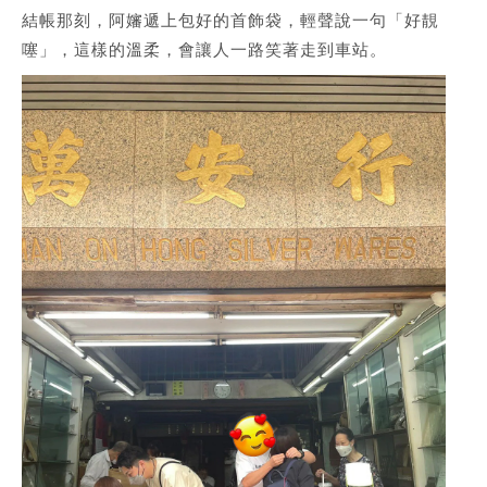
結帳那刻，阿嬸遞上包好的首飾袋，輕聲說一句「好靚
噻」，這樣的溫柔，會讓人一路笑著走到車站。