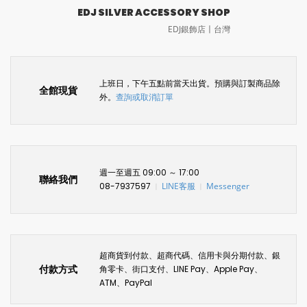
EDJ SILVER ACCESSORY SHOP
EDJ銀飾店〡台灣
上班日，下午五點前當天出貨。預購與訂製商品除
全館現貨
外。
查詢或取消訂單
週一至週五 09:00 ～ 17:00
聯絡我們
08-7937597
LINE客服
Messenger
〡
〡
超商貨到付款、超商代碼、信用卡與分期付款、銀
付款方式
角零卡、街口支付、LINE Pay、Apple Pay、
ATM、PayPal