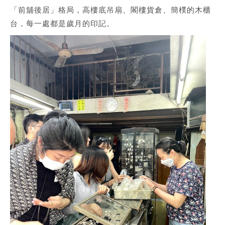
「前舖後居」格局，高樓底吊扇、閣樓貨倉、簡樸的木櫃
台，每一處都是歲月的印記。