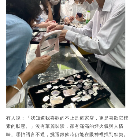
有人說：「我知道我喜歡的不止是這家店，更是喜歡它
樸
素的狀態
。」沒有華麗裝潢，卻有滿滿的
煙火氣與人情
味
。哪怕語言不通，挑選銀飾時仍能在眼神裡找到默契。